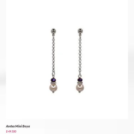
Aretes Mini Boya
$
49.500