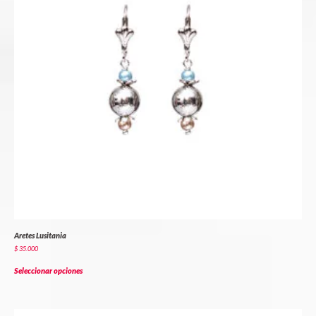
Aretes Lusitania
$
35.000
Seleccionar opciones