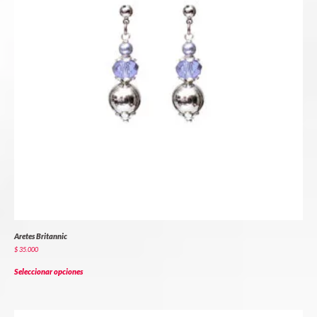
Aretes Britannic
$
35.000
Seleccionar opciones