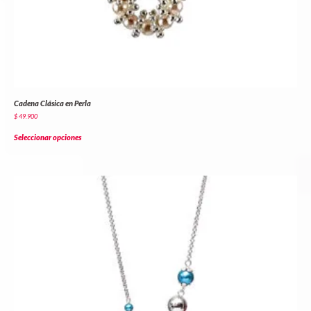
Cadena Clásica en Perla
$
49.900
Seleccionar opciones