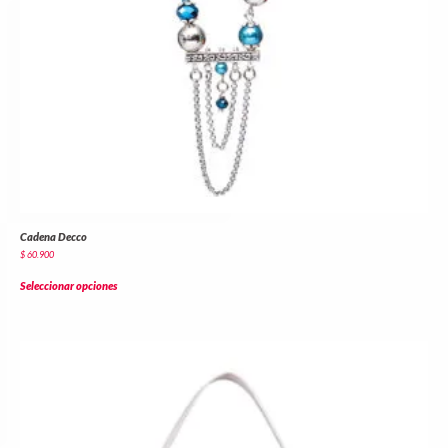
Cadena Decco
$
60.900
Seleccionar opciones