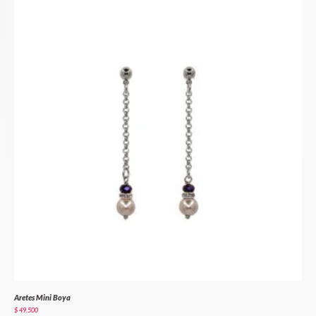
Aretes Mini Boya
$
49.500