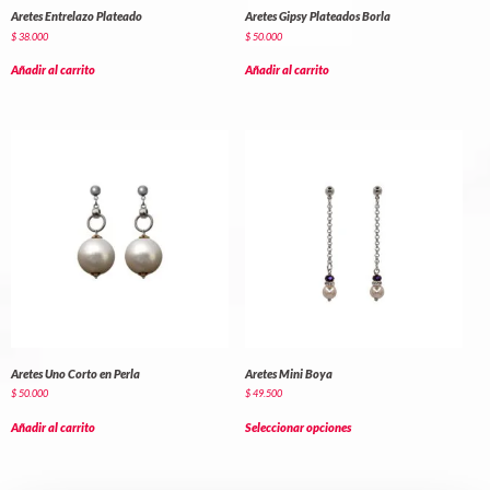
Aretes Entrelazo Plateado
Aretes Gipsy Plateados Borla
$
38.000
$
50.000
Añadir al carrito
Añadir al carrito
Aretes Uno Corto en Perla
Aretes Mini Boya
$
50.000
$
49.500
Añadir al carrito
Seleccionar opciones