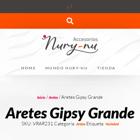
¡
!
HOME
MUNDO NURY-NU
TIENDA
/
/ Aretes Gipsy Grande
Inicio
Aretes
Aretes Gipsy Grande
SKU:
VRAR231
Categoría:
Etiqueta:
Aretes
Variedad