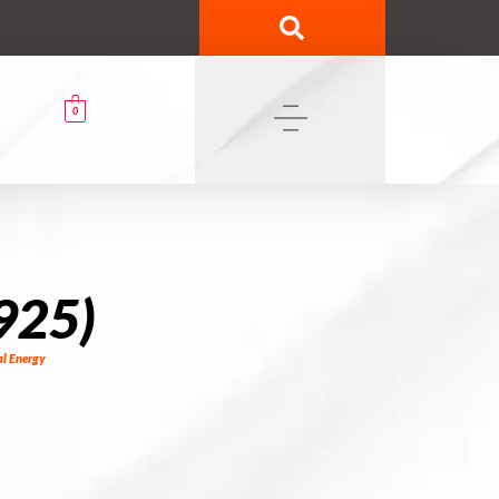
0
 925)
al Energy
0