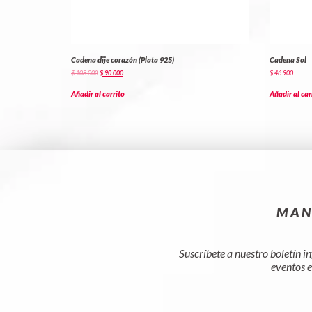
Cadena dije corazón (Plata 925)
Cadena Sol
$
108.000
$
90.000
$
46.900
Añadir al carrito
Añadir al car
MAN
Suscríbete a nuestro boletín i
eventos e