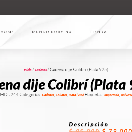
HOME
MUNDO NURY-NU
TIENDA
/
/ Cadena dije Colibrí (Plata 925)
Inicio
Cadenas
na dije Colibrí (Plata
IMDIJ244
Categorías:
,
,
Etiquetas:
,
Cadenas
Collares
Plata (925)
Importado
Univers
Descripción
$
95.000
$
79.00