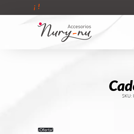
¡
!
Cade
SKU:
¡Oferta!