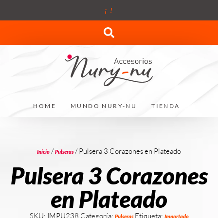
¡
!
HOME
MUNDO NURY-NU
TIENDA
/
/ Pulsera 3 Corazones en Plateado
Inicio
Pulseras
Pulsera 3 Corazones
en Plateado
SKU:
IMPU238
Categoría:
Etiqueta:
Pulseras
Importado