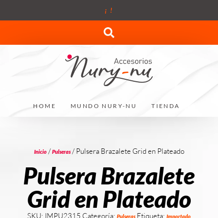
¡
!
HOME
MUNDO NURY-NU
TIENDA
/
/ Pulsera Brazalete Grid en Plateado
Inicio
Pulseras
Pulsera Brazalete
Grid en Plateado
SKU:
IMPU2315
Categoría:
Etiqueta:
Pulseras
Importado